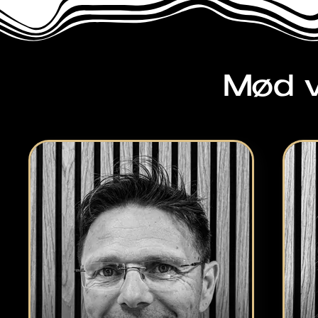
Mød v