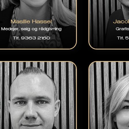
Masilie Hassel
Jaco
Medejer, salg og rådgivning
Grafi
Tlf. 9363 2160
Tlf.