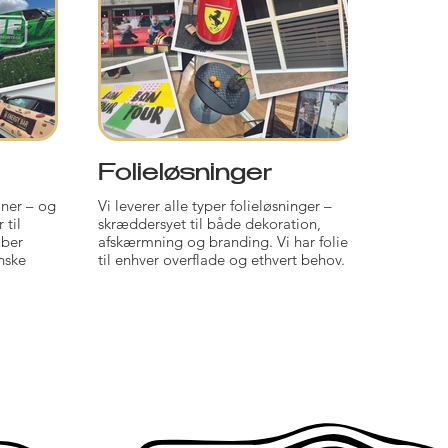
Folieløsninger
Inte
oner – og
Vi leverer alle typer folieløsninger –
Det nye 
 til
skræddersyet til både dekoration,
opgrade
aber
afskærmning og branding. Vi har folie
vægge o
nske
til enhver overflade og ethvert behov.
holdbart