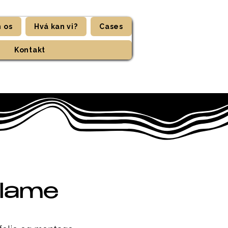
 os
Hvá kan vi?
Cases
Kontakt
klame