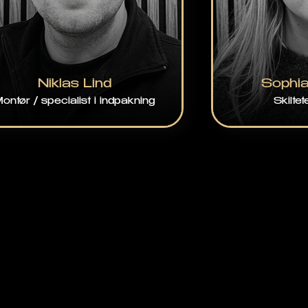
Niklas Lind
Sophi
ontør / specialist i indpakning
Skiltet