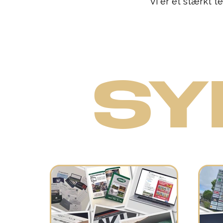
Vi er et stærkt 
SY