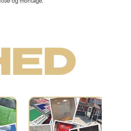
 folie og montage.
HED