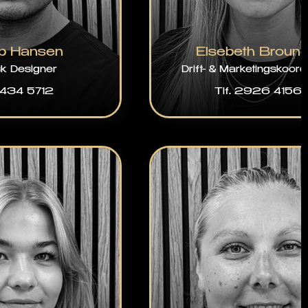
b Hansen
Elsebeth Bround
sk Designer
Drift- & Marketingskoord
 5434 5712
Tlf. 2926 4156