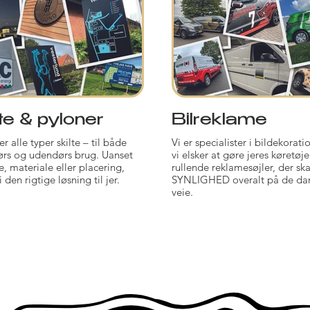
te & pyloner
Bilreklame
er alle typer skilte – til både
Vi er specialister i bildekorati
rs og udendørs brug. Uanset
vi elsker at gøre jeres køretøjer
e, materiale eller placering,
rullende reklamesøjler, der sk
i den rigtige løsning til jer.
SYNLIGHED overalt på de da
veje.