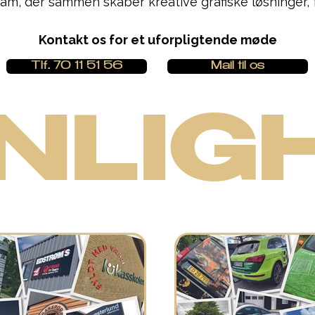
team, der sammen skaber
kreative grafiske løsninger,
Kontakt os for et uforpligtende møde
Tlf. 70 11 51 56
Mail til os
NLIG