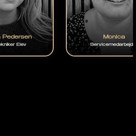
a Pedersen
Monica
ekniker Elev
Servicemedarbejde