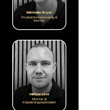
Michelle Kryer
Produktionsansvarlig &
Montør
Niklas Lind
Montør &
Indpakningsspecialist