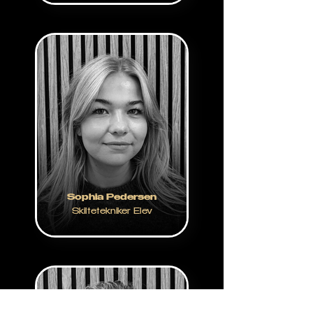
Sophia Pedersen
Skiltetekniker Elev