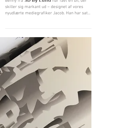
Synlig Forskel
Benny fra 𝟯𝗗 𝗕𝘆 𝗟𝘂𝗻𝗱 har fået en bil, der
skiller sig markant ud – designet af vores
nyudlærte mediegrafiker Jacob. Han har sat...