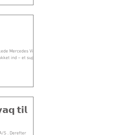
kkede Mercedes Vito,
akket ind – et super
𝗾 𝘁𝗶𝗹
A/S . Derefter