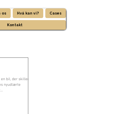
 os
Hvá kan vi?
Cases
Kontakt
 en bil, der skiller
es nyudlærte
..