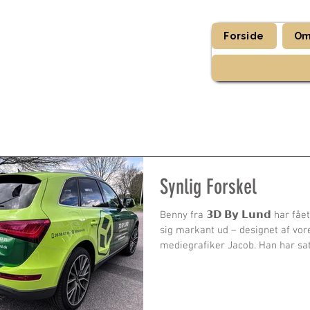
Forside
Om
Synlig Forskel
Benny fra 𝟯𝗗 𝗕𝘆 𝗟𝘂𝗻𝗱 har fået
sig markant ud – designet af vor
mediegrafiker Jacob. Han har sat.