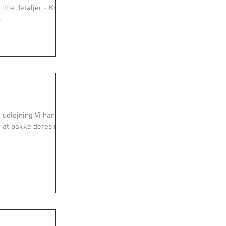
 lille detaljer - Knud
.
jning Vi har
d at pakke deres nye