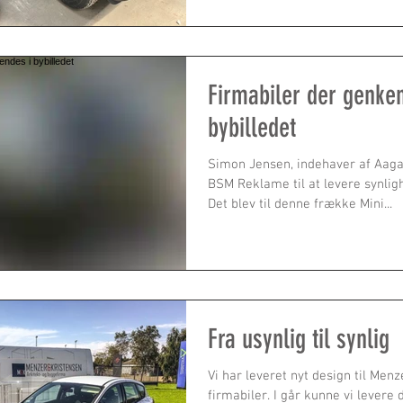
Firmabiler der genke
bybilledet
Simon Jensen, indehaver af Aaga
BSM Reklame til at levere synlig
Det blev til denne frække Mini...
Fra usynlig til synlig
Vi har leveret nyt design til Men
firmabiler. I går kunne vi levere de 2 første biler af i