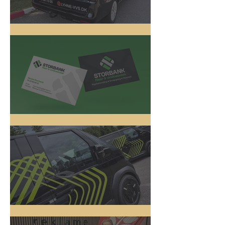
Lyhne VVS
Logo Design
5 nye biler