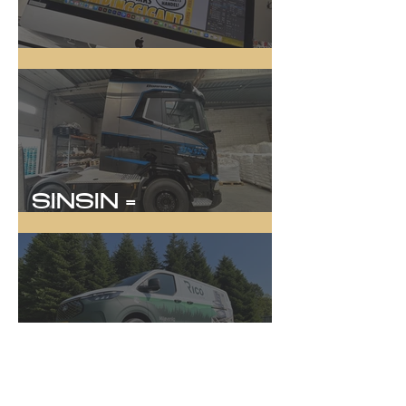
Online Kampagne
SINSIN =
SYNLIGHED!
Rico System