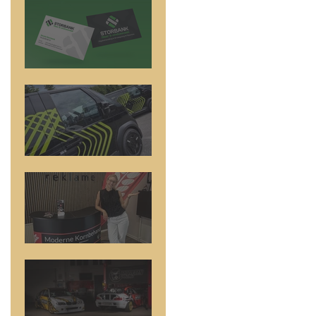
Logo Design
5 nye biler
Messestand