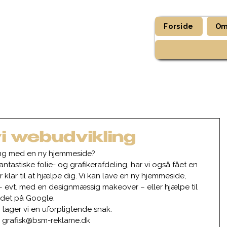
Forside
Om
vi webudvikling
gang med en ny hjemmeside?
tastiske folie- og grafikerafdeling, har vi også fået en 
 klar til at hjælpe dig. Vi kan lave en ny hjemmeside, 
 evt. med en designmæssig makeover – eller hjælpe til 
det på Google. 
å tager vi en uforpligtende snak. 
på grafisk@bsm-reklame.dk