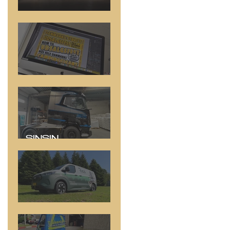
Driftbiler
Online Kampagne
SINSIN =
SYNLIGHED!
Rico System