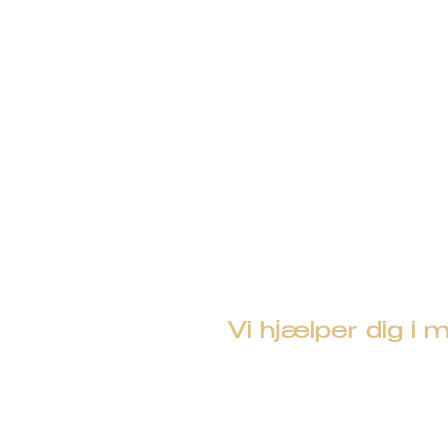
Vi hjælper dig 
Kontakt os på
7011 
BSM Reklame ApS, Sadelmager
grafisk@bsm-reklame.dk
•
CVR.