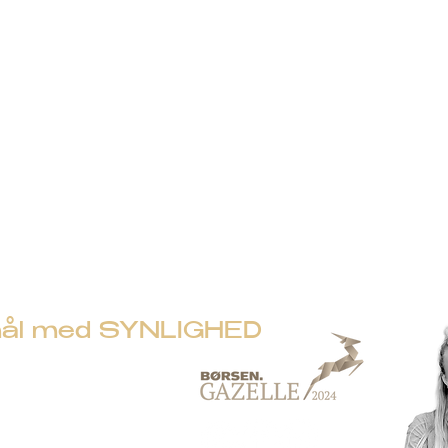
i mål med SYNLIGHED
5156
vej 22 -
7100 Vejle
 41455241