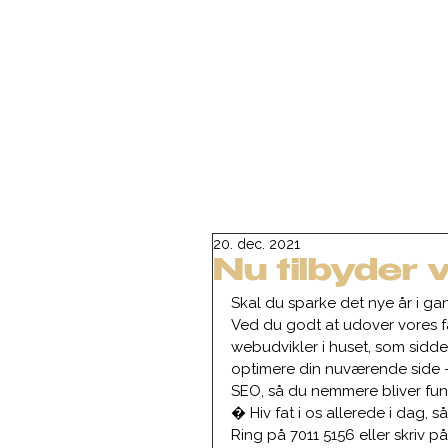
20. dec. 2021
Nu tilbyder 
Skal du sparke det nye år i 
Ved du godt at udover vores fan
webudvikler i huset, som sidder
optimere din nuværende side –
SEO, så du nemmere bliver fun
� Hiv fat i os allerede i dag, s
Ring på 7011 5156 eller skriv 