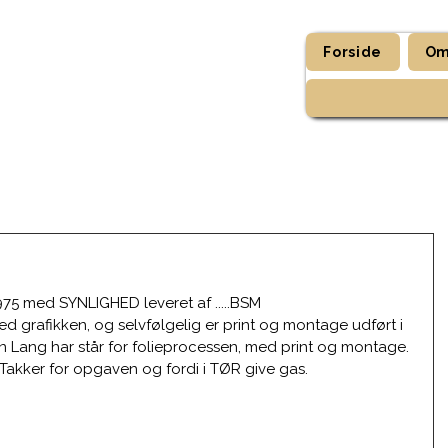
Forside
Om
975 med SYNLIGHED leveret af .....BSM 
ed grafikken, og selvfølgelig er print og montage udført i 
in Lang har står for folieprocessen, med print og montage.
 Takker for opgaven og fordi i TØR give gas.