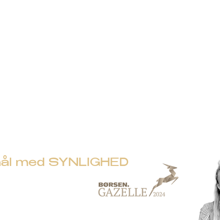
i mål med SYNLIGHED
5156
vej 22 -
7100 Vejle
 41455241