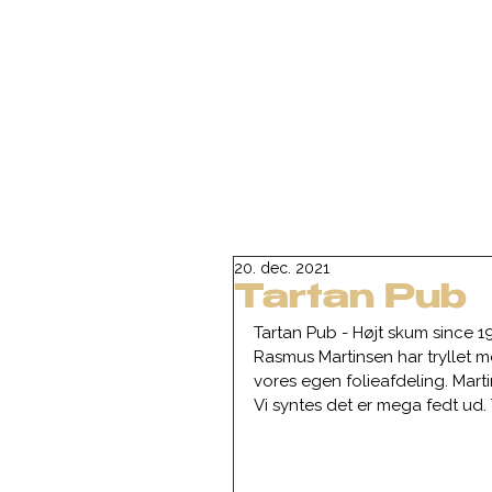
20. dec. 2021
Tartan Pub
Tartan Pub - Højt skum since 1
Rasmus Martinsen har tryllet m
vores egen folieafdeling. Mart
Vi syntes det er mega fedt ud.