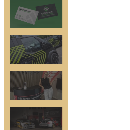
Logo Design
5 nye biler
Messestand