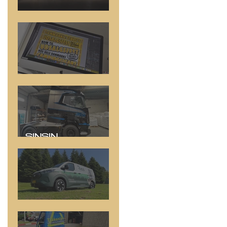
Driftbiler
Online Kampagne
SINSIN =
SYNLIGHED!
Rico System