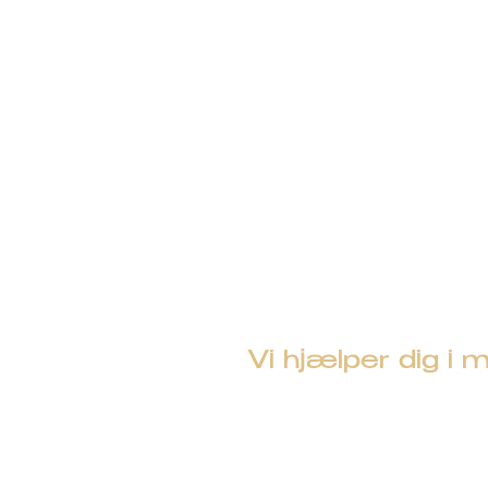
Vi hjælper dig 
Kontakt os på
7011 
BSM Reklame ApS, Sadelmager
grafisk@bsm-reklame.dk
•
CVR.