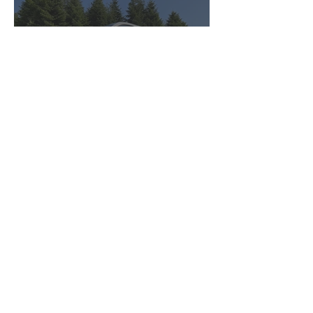
Rico System
TUK-TUK