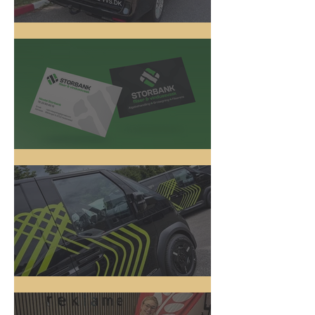
Lyhne VVS
Logo Design
5 nye biler