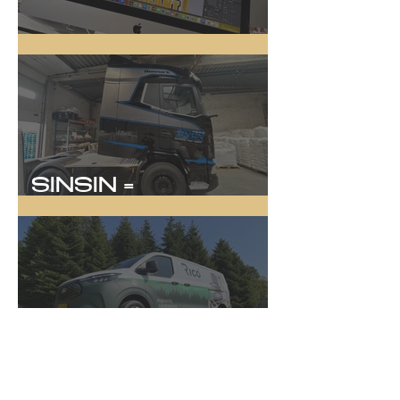
Online Kampagne
SINSIN =
SYNLIGHED!
Rico System