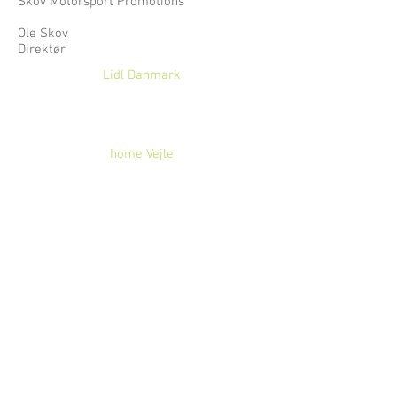
Skov Motorsport Promotions
Ole Skov
Direktør
Lidl Danmark
home Vejle
AUDI
Lisbeth Fruensgaard