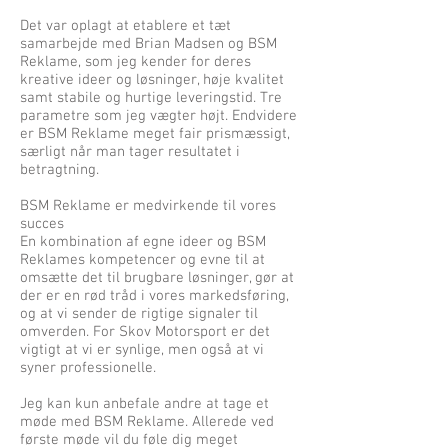
Det var oplagt at etablere et tæt
samarbejde med Brian Madsen og BSM
Reklame, som jeg kender for deres
kreative ideer og løsninger, høje kvalitet
samt stabile og hurtige leveringstid. Tre
parametre som jeg vægter højt. Endvidere
er BSM Reklame meget fair prismæssigt,
særligt når man tager resultatet i
betragtning.
BSM Reklame er medvirkende til vores
succes
En kombination af egne ideer og BSM
Reklames kompetencer og evne til at
omsætte det til brugbare løsninger, gør at
der er en rød tråd i vores markedsføring,
og at vi sender de rigtige signaler til
omverden. For Skov Motorsport er det
vigtigt at vi er synlige, men også at vi
syner professionelle.
Jeg kan kun anbefale andre at tage et
møde med BSM Reklame. Allerede ved
første møde vil du føle dig meget